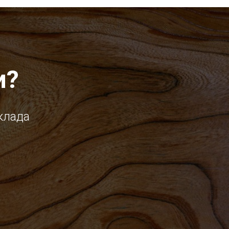
и?
клада