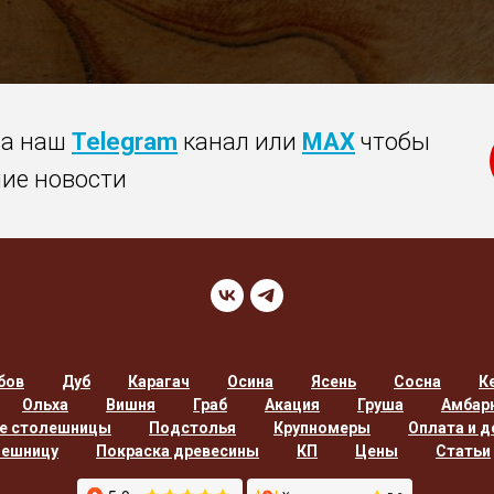
на наш
Telegram
канал или
MAX
чтобы
ние новости
бов
Дуб
Карагач
Осина
Ясень
Сосна
К
Ольха
Вишня
Граб
Акация
Груша
Амбар
е столешницы
Подстолья
Крупномеры
Оплата и д
лешницу
Покраска древесины
КП
Цены
Статьи