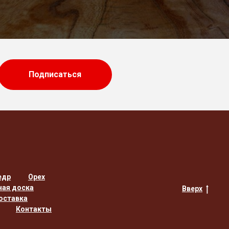
Подписаться
едр
Орех
ная доска
Вверх
оставка
Контакты