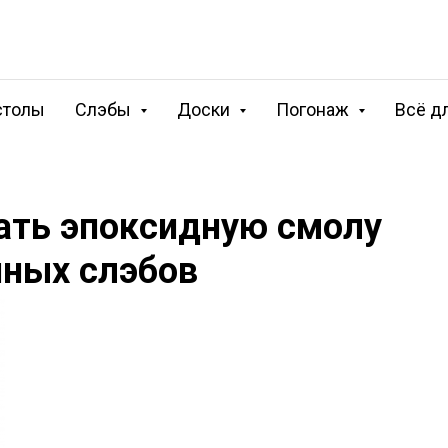
столы
Слэбы
Доски
Погонаж
Всё д
ать эпоксидную смолу
нных слэбов