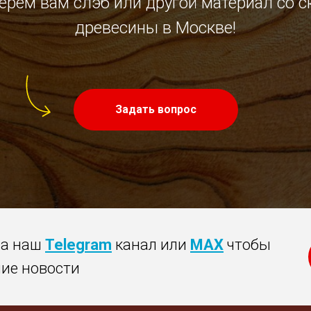
ерём вам слэб или другой материал со с
древесины в Москве!
Задать вопрос
на наш
Telegram
канал или
MAX
чтобы
ние новости