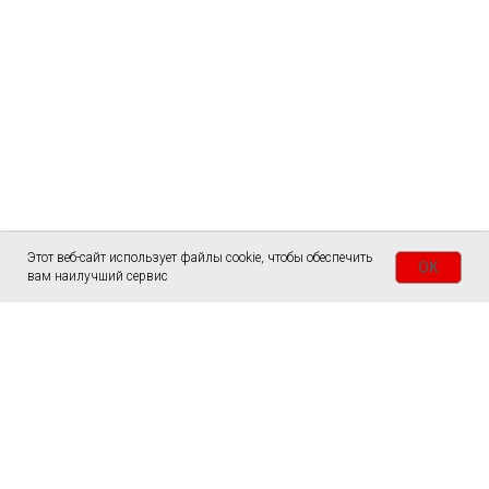
Этот веб-сайт использует файлы cookie, чтобы обеспечить
OK
вам наилучший сервис
ГЛАВНАЯ
СТОЛЫ
СЛЭБЫ
ЗАКАЗАТЬ