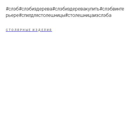
#слэб#слэбиздерева#слэбиздеревакупить#слэбвинте
рьере#спилдлястолешницы#столешницаизслэба
СТОЛЯРНЫЕ ИЗДЕЛИЯ